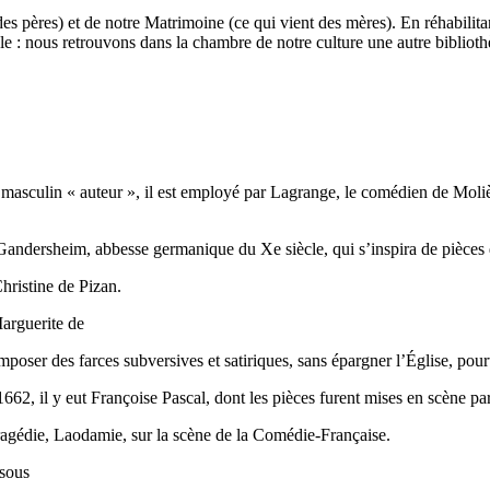
t des pères) et de notre Matrimoine (ce qui vient des mères). En réhabil
e : nous retrouvons dans la chambre de notre culture une autre biblioth
n masculin « auteur », il est employé par Lagrange, le comédien de Mol
 Gandersheim, abbesse germanique du Xe siècle, qui s’inspira de pièce
hristine de Pizan.
Marguerite de
poser des farces subversives et satiriques, sans épargner l’Église, pour
662, il y eut Françoise Pascal, dont les pièces furent mises en scène p
ragédie, Laodamie, sur la scène de la Comédie-Française.
 sous